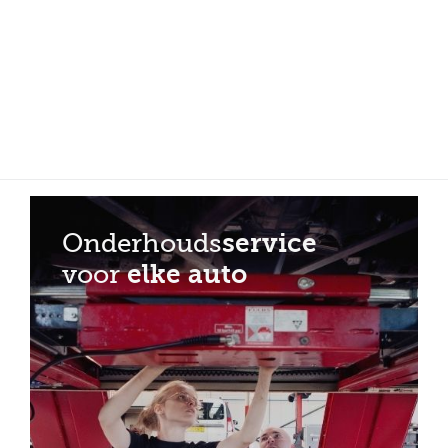
Meer dan 150 vestigingen in heel Nederland
Beoordeeld met een 4,7 op Trustpilot
Auto-onderhoud met fabrieksgarantie
Onderhouds
service
voor
elke auto