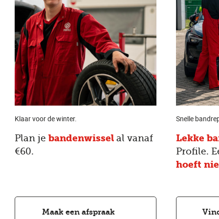
Klaar voor de winter.
Snelle bandre
Plan je
bandenwissel
al vanaf
Lekke b
€60.
Profile. 
hoeft nie
Maak een afspraak
Vind