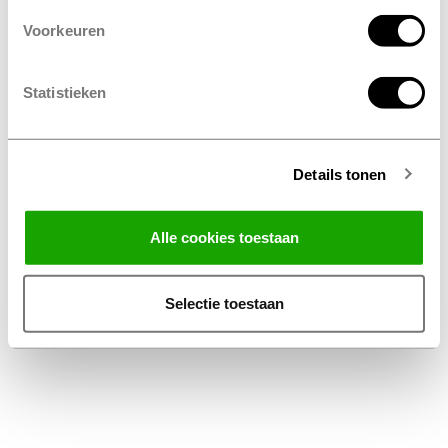
Voorkeuren
Statistieken
Details tonen
Facebook
Instagram
LinkedIn
Alle cookies toestaan
Algemene Voorwaarden Thuiswinkel
Privacy Statement Profile Nederland B.V.
Selectie toestaan
Disclaimer