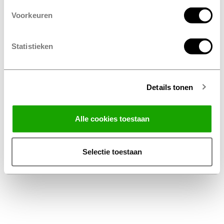
Voorkeuren
Statistieken
Details tonen
Facebook
Instagram
LinkedIn
Alle cookies toestaan
Algemene Voorwaarden Thuiswinkel
Privacy Statement Profile Nederland B.V.
Selectie toestaan
Disclaimer