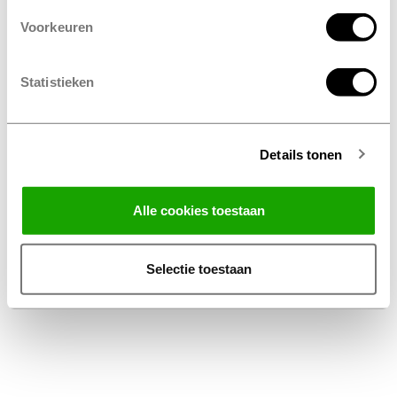
Voorkeuren
Statistieken
Details tonen
Facebook
Instagram
LinkedIn
Alle cookies toestaan
Algemene Voorwaarden Thuiswinkel
Privacy Statement Profile Nederland B.V.
Selectie toestaan
Disclaimer