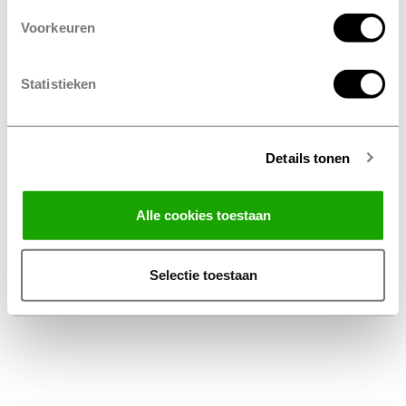
Voorkeuren
Statistieken
Details tonen
Facebook
Instagram
LinkedIn
Alle cookies toestaan
Algemene Voorwaarden Thuiswinkel
Privacy Statement Profile Nederland B.V.
Selectie toestaan
Disclaimer