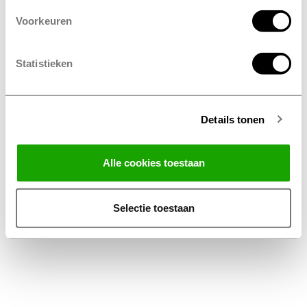
Voorkeuren
Statistieken
Details tonen
Facebook
Instagram
LinkedIn
Alle cookies toestaan
Algemene Voorwaarden Thuiswinkel
Privacy Statement Profile Nederland B.V.
Selectie toestaan
Disclaimer