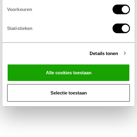
Voorkeuren
Statistieken
Details tonen
Facebook
Instagram
LinkedIn
Alle cookies toestaan
Algemene Voorwaarden Thuiswinkel
Privacy Statement Profile Nederland B.V.
Selectie toestaan
Disclaimer