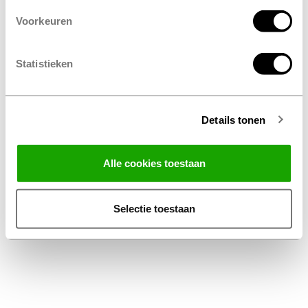
Voorkeuren
Statistieken
Details tonen
Facebook
Instagram
LinkedIn
Alle cookies toestaan
Algemene Voorwaarden Thuiswinkel
Privacy Statement Profile Nederland B.V.
Selectie toestaan
Disclaimer