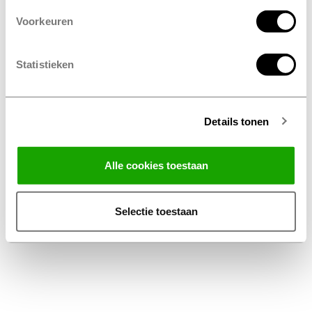
Voorkeuren
Statistieken
Details tonen
Facebook
Instagram
LinkedIn
Alle cookies toestaan
Algemene Voorwaarden Thuiswinkel
Privacy Statement Profile Nederland B.V.
Selectie toestaan
Disclaimer