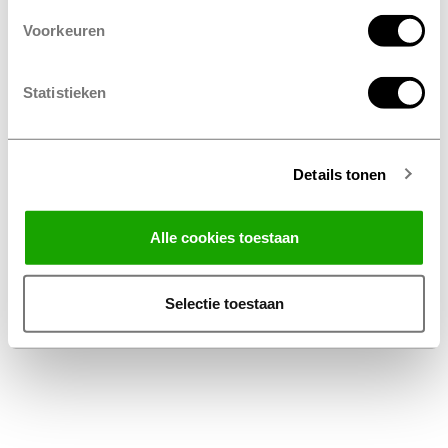
Voorkeuren
Statistieken
Details tonen
Facebook
Instagram
LinkedIn
Alle cookies toestaan
Algemene Voorwaarden Thuiswinkel
Privacy Statement Profile Nederland B.V.
Selectie toestaan
Disclaimer