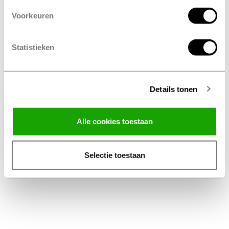
Voorkeuren
Statistieken
Details tonen
Facebook
Instagram
LinkedIn
Alle cookies toestaan
Algemene Voorwaarden Thuiswinkel
Privacy Statement Profile Nederland B.V.
Selectie toestaan
Disclaimer