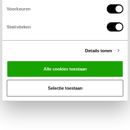
Voorkeuren
Statistieken
Details tonen
Facebook
Instagram
LinkedIn
Alle cookies toestaan
Algemene Voorwaarden Thuiswinkel
Privacy Statement Profile Nederland B.V.
Selectie toestaan
Disclaimer