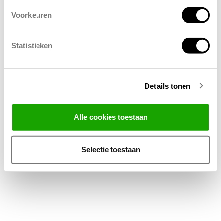
Voorkeuren
Statistieken
Details tonen
Facebook
Instagram
LinkedIn
Alle cookies toestaan
Algemene Voorwaarden Thuiswinkel
Privacy Statement Profile Nederland B.V.
Selectie toestaan
Disclaimer