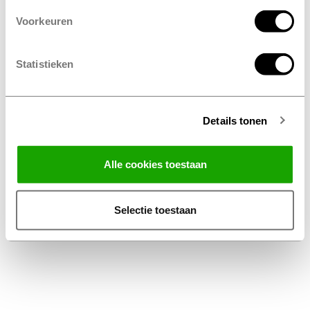
Voorkeuren
Statistieken
Details tonen
Facebook
Instagram
LinkedIn
Alle cookies toestaan
Algemene Voorwaarden Thuiswinkel
Privacy Statement Profile Nederland B.V.
Selectie toestaan
Disclaimer