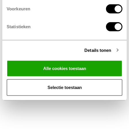
Voorkeuren
Statistieken
Details tonen
Facebook
Instagram
LinkedIn
Alle cookies toestaan
Algemene Voorwaarden Thuiswinkel
Privacy Statement Profile Nederland B.V.
Selectie toestaan
Disclaimer