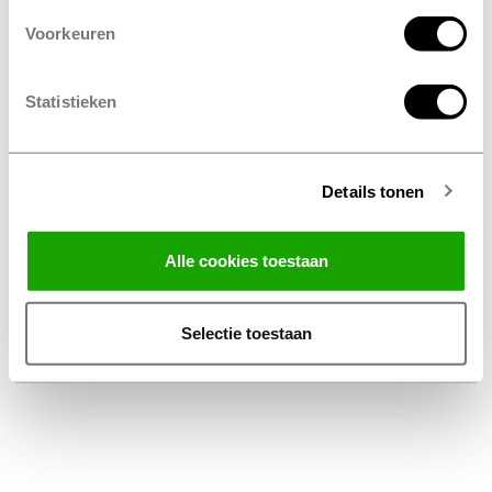
Voorkeuren
Statistieken
Details tonen
Facebook
Instagram
LinkedIn
Alle cookies toestaan
Algemene Voorwaarden Thuiswinkel
Privacy Statement Profile Nederland B.V.
Selectie toestaan
Disclaimer