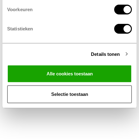
Voorkeuren
Statistieken
Details tonen
Facebook
Instagram
LinkedIn
Alle cookies toestaan
Algemene Voorwaarden Thuiswinkel
Privacy Statement Profile Nederland B.V.
Selectie toestaan
Disclaimer