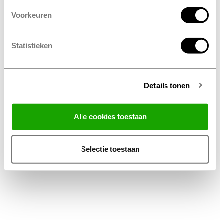
Voorkeuren
Statistieken
Details tonen
Facebook
Instagram
LinkedIn
Alle cookies toestaan
Algemene Voorwaarden Thuiswinkel
Privacy Statement Profile Nederland B.V.
Selectie toestaan
Disclaimer