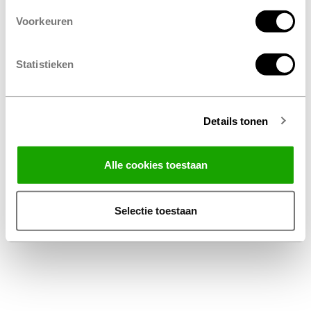
Voorkeuren
Statistieken
Details tonen
Facebook
Instagram
LinkedIn
Alle cookies toestaan
Algemene Voorwaarden Thuiswinkel
Privacy Statement Profile Nederland B.V.
Selectie toestaan
Disclaimer