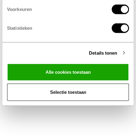
Voorkeuren
Statistieken
Details tonen
Facebook
Instagram
LinkedIn
Alle cookies toestaan
Algemene Voorwaarden Thuiswinkel
Privacy Statement Profile Nederland B.V.
Selectie toestaan
Disclaimer