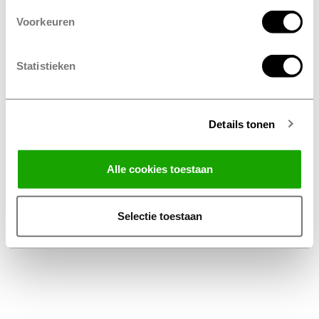
Voorkeuren
Statistieken
Details tonen
Facebook
Instagram
LinkedIn
Alle cookies toestaan
Algemene Voorwaarden Thuiswinkel
Privacy Statement Profile Nederland B.V.
Selectie toestaan
Disclaimer