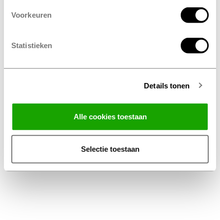
Voorkeuren
Statistieken
Details tonen
Facebook
Instagram
LinkedIn
Alle cookies toestaan
Algemene Voorwaarden Thuiswinkel
Privacy Statement Profile Nederland B.V.
Selectie toestaan
Disclaimer