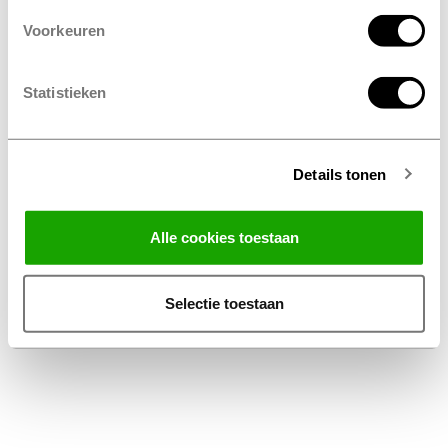
Voorkeuren
Statistieken
Details tonen
Facebook
Instagram
LinkedIn
Alle cookies toestaan
Algemene Voorwaarden Thuiswinkel
Privacy Statement Profile Nederland B.V.
Selectie toestaan
Disclaimer