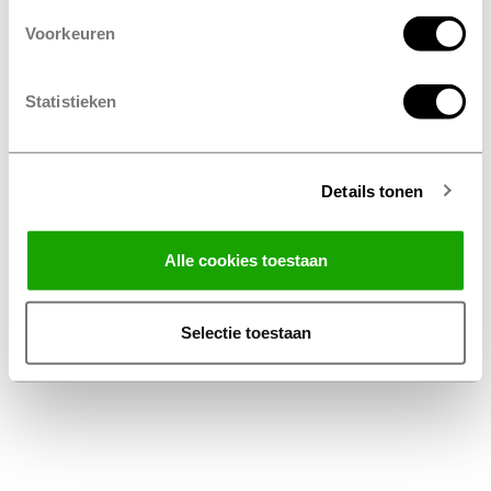
Voorkeuren
Statistieken
Details tonen
Facebook
Instagram
LinkedIn
Alle cookies toestaan
Algemene Voorwaarden Thuiswinkel
Privacy Statement Profile Nederland B.V.
Selectie toestaan
Disclaimer