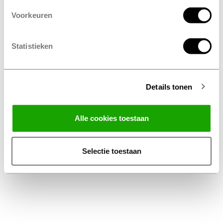
Voorkeuren
Statistieken
Details tonen
Facebook
Instagram
LinkedIn
Alle cookies toestaan
Algemene Voorwaarden Thuiswinkel
Privacy Statement Profile Nederland B.V.
Selectie toestaan
Disclaimer