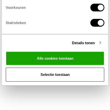
Voorkeuren
Statistieken
Details tonen
Facebook
Instagram
LinkedIn
Alle cookies toestaan
Algemene Voorwaarden Thuiswinkel
Privacy Statement Profile Nederland B.V.
Selectie toestaan
Disclaimer