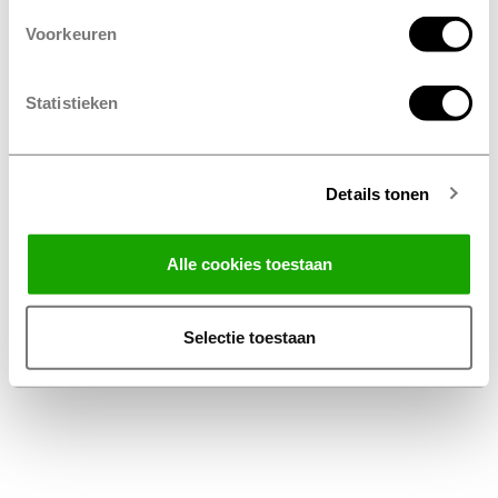
Voorkeuren
Statistieken
Details tonen
Facebook
Instagram
LinkedIn
Alle cookies toestaan
Algemene Voorwaarden Thuiswinkel
Privacy Statement Profile Nederland B.V.
Selectie toestaan
Disclaimer