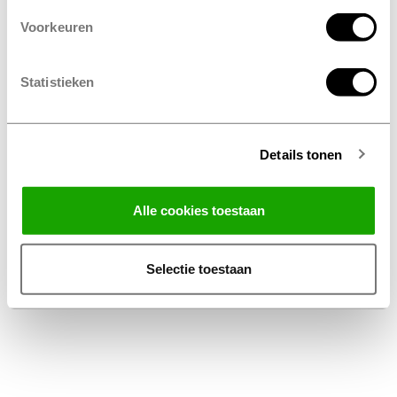
Voorkeuren
Statistieken
Details tonen
Facebook
Instagram
LinkedIn
Alle cookies toestaan
Algemene Voorwaarden Thuiswinkel
Privacy Statement Profile Nederland B.V.
Selectie toestaan
Disclaimer