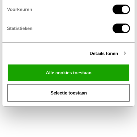
Voorkeuren
Statistieken
Details tonen
Facebook
Instagram
LinkedIn
Alle cookies toestaan
Algemene Voorwaarden Thuiswinkel
Privacy Statement Profile Nederland B.V.
Selectie toestaan
Disclaimer