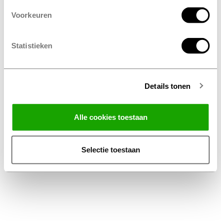
Voorkeuren
Statistieken
Details tonen
Facebook
Instagram
LinkedIn
Alle cookies toestaan
Algemene Voorwaarden Thuiswinkel
Privacy Statement Profile Nederland B.V.
Selectie toestaan
Disclaimer