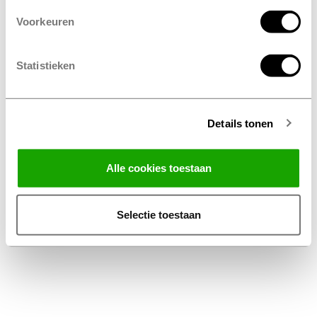
Voorkeuren
Statistieken
Details tonen
Facebook
Instagram
LinkedIn
Alle cookies toestaan
Algemene Voorwaarden Thuiswinkel
Privacy Statement Profile Nederland B.V.
Selectie toestaan
Disclaimer