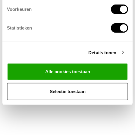
Voorkeuren
Statistieken
Details tonen
Facebook
Instagram
LinkedIn
Alle cookies toestaan
Algemene Voorwaarden Thuiswinkel
Privacy Statement Profile Nederland B.V.
Selectie toestaan
Disclaimer