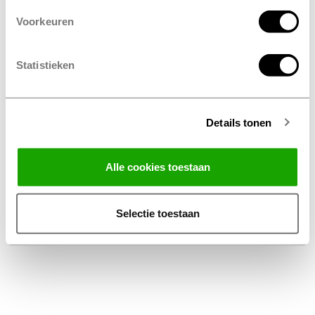
Voorkeuren
Statistieken
Details tonen
Facebook
Instagram
LinkedIn
Alle cookies toestaan
Algemene Voorwaarden Thuiswinkel
Privacy Statement Profile Nederland B.V.
Selectie toestaan
Disclaimer