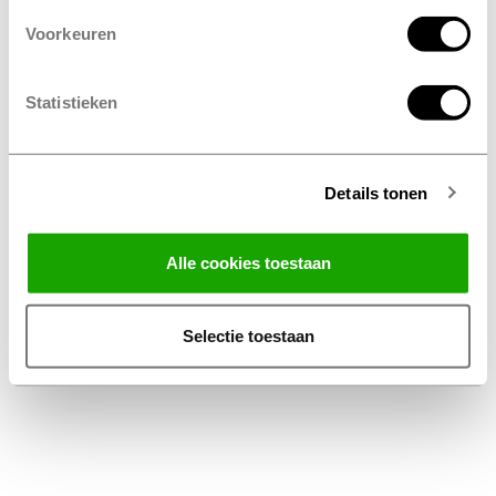
Voorkeuren
Statistieken
Details tonen
Facebook
Instagram
LinkedIn
Alle cookies toestaan
Algemene Voorwaarden Thuiswinkel
Privacy Statement Profile Nederland B.V.
Selectie toestaan
Disclaimer