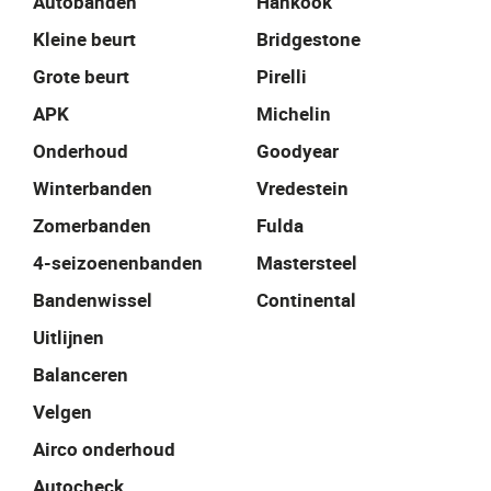
Autobanden
Hankook
Kleine beurt
Bridgestone
Grote beurt
Pirelli
APK
Michelin
Onderhoud
Goodyear
Winterbanden
Vredestein
Zomerbanden
Fulda
4-seizoenenbanden
Mastersteel
Bandenwissel
Continental
Uitlijnen
Balanceren
Velgen
Airco onderhoud
Autocheck