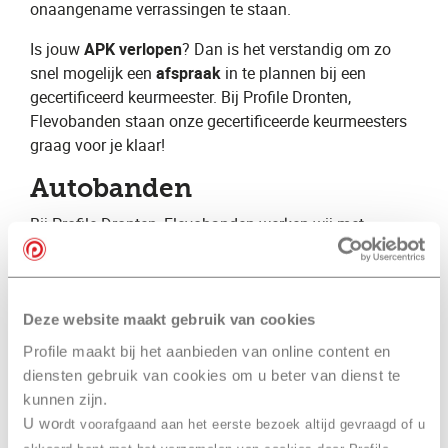
onaangename verrassingen te staan.
Is jouw ​
APK verlopen
? Dan is het verstandig om zo
snel mogelijk een ​
afspraak
​ in te plannen bij een
gecertificeerd keurmeester. Bij Profile Dronten,
Flevobanden staan onze gecertificeerde keurmeesters
graag voor je klaar!
Autobanden
Bij Profile Dronten, Flevobanden ​werken wij met
monteurs met jarenlange ervaring. Hierdoor beschikken
wij over specialistische kennis op vele verschillende
gebieden. Wij kunnen hierdoor een volledige
autoservice aanbieden voor zowel de particuliere als de
Deze website maakt gebruik van cookies
zakelijke automobilist. Daarnaast zijn wij
Profile maakt bij het aanbieden van online content en
gespecialiseerd op het gebied van autobanden en
diensten gebruik van cookies om u beter van dienst te
geven wij graag advies over bijvoorbeeld ​zomerbanden​
kunnen zijn.
, ​winterbanden​ en ​
vierseizoenenbanden
​.
U wo
rdt voorafgaand aan het eerste bezoek altijd gevraagd of u