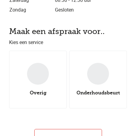
Zaterdag
08.30 - 12.30 uur
Zondag
Gesloten
Maak een afspraak voor..
Kies een service
Overig
Onderhoudsbeurt
Nieuwe all-
Nieuwe winterbanden
Aircoservice
Nieuwe zomerbanden
seasonbanden
Autocheck
Uitlijnen
Groot onderhoud
Klein onderhoud
Bandenwissel
Bandenreparatie