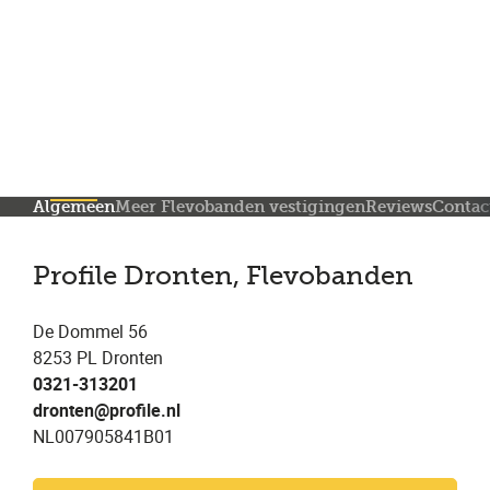
Meer dan 150 vestigingen in heel Nederland
Beoordeeld met een 4,7 op Trustpilot
Auto-onderhoud met fabrieksgarantie
Algemeen
Meer Flevobanden vestigingen
Reviews
Contac
Profile Dronten, Flevobanden
De Dommel 56
8253 PL Dronten
0321-313201
dronten@profile.nl
NL007905841B01