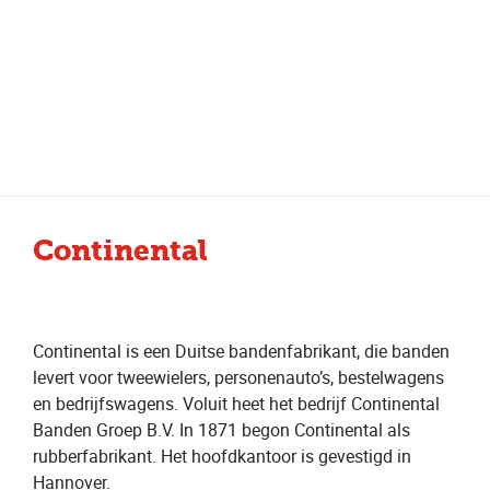
Meer dan 200 vestigingen in heel België en Nederland
Beoordeeld met een 4,7 op Trustpilot
Auto-onderhoud met fabrieksgarantie
Continental
Continental is een Duitse bandenfabrikant, die banden
levert voor tweewielers, personenauto’s, bestelwagens
en bedrijfswagens. Voluit heet het bedrijf Continental
Banden Groep B.V. In 1871 begon Continental als
rubberfabrikant. Het hoofdkantoor is gevestigd in
Hannover.