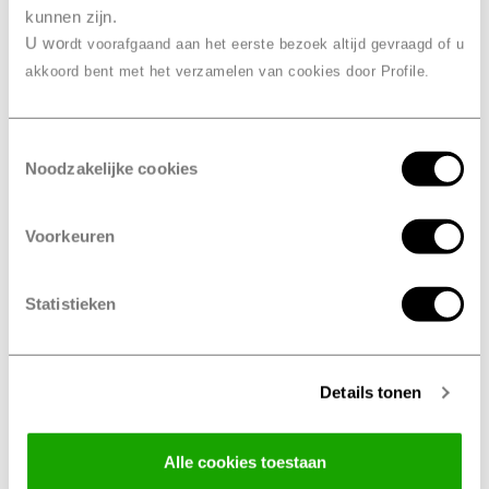
Laat je gegevens
achter, wij
kunnen zijn.
U wo
binnen 24 uur terug
rdt voorafgaand aan het eerste bezoek altijd gevraagd of u
bellen je
akkoord bent met het verzamelen van cookies door Profile.
Wil je meer informatie of heb je een vraag over onze
services? Laat je gegevens achter in het onderstaande
Toestemmingsselectie
formulier, en wij bellen je binnen 24 uur terug. Ons
Noodzakelijke cookies
team staat klaar om je snel en persoonlijk te helpen.
Voorkeuren
Statistieken
Details tonen
Alle cookies toestaan