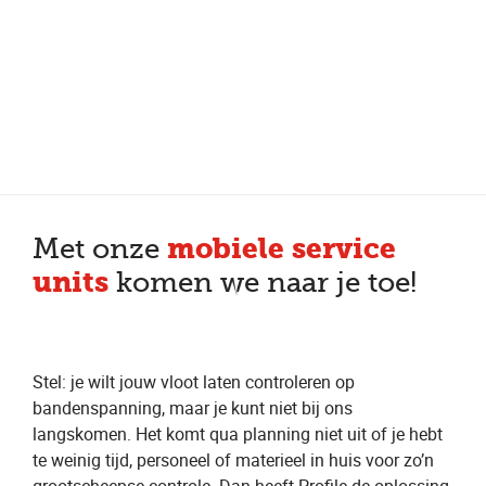
Meer dan 200 vestigingen in heel België en Nederland
Beoordeeld met een 4,7 op Trustpilot
Auto-onderhoud met fabrieksgarantie
mobiele service
Met onze
units
komen we naar je toe!
Stel: je wilt jouw vloot laten controleren op
bandenspanning, maar je kunt niet bij ons
langskomen. Het komt qua planning niet uit of je hebt
te weinig tijd, personeel of materieel in huis voor zo’n