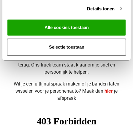
overal, wanneer je maar wilt.
Details tonen
Laat je gegevens
achter, wij
Alle cookies toestaan
binnen 24 uur terug
bellen je
Wil je meer informatie of heb je een vraag over onze
Selectie toestaan
truck services? Laat je gegevens achter in het
onderstaande formulier, en wij bellen je binnen 24 uur
terug. Ons truck team staat klaar om je snel en
persoonlijk te helpen.
Wil je een uitlijnafspraak maken of je banden laten
wisselen voor je personenauto? Maak dan
hier
je
afspraak