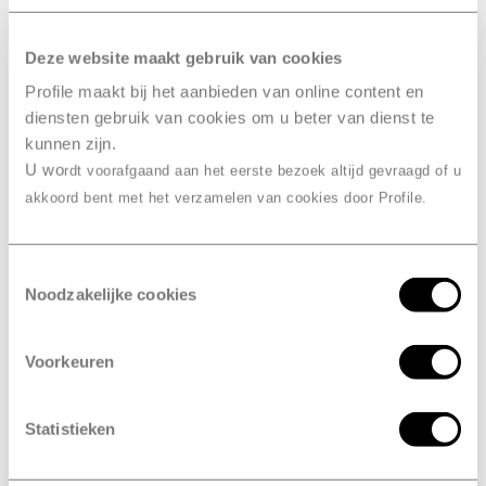
een reguliere vestiging
Deze website maakt gebruik van cookies
Eén telefoontje is voldoende:
Profile maakt bij het aanbieden van online content en
binnen korte tijd ben je weer op
diensten gebruik van cookies om u beter van dienst te
weg
kunnen zijn.
U wo
rdt voorafgaand aan het eerste bezoek altijd gevraagd of u
Rijdt jouw voertuig niet meer, dan
akkoord bent met het verzamelen van cookies door Profile.
komen we op locatie
Toestemmingsselectie
Hoe zit het met de
Noodzakelijke cookies
beschikbaarheid
van de
mobiele service?
Voorkeuren
Profile heeft een vloot van zo’n driehonderd mobiele
Statistieken
service units. Binnen enkele jaren is deze service
uitgegroeid tot een fijnmazig netwerk. We komen