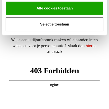
Wil je meer informatie of heb je een vraag over onze
Alle cookies toestaan
truck services? Laat je gegevens achter in het
onderstaande formulier, en wij bellen je binnen 24 uur
terug. Ons truck team staat klaar om je snel en
Selectie toestaan
persoonlijk te helpen.
Wil je een uitlijnafspraak maken of je banden laten
wisselen voor je personenauto? Maak dan
hier
je
afspraak