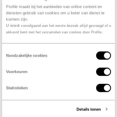
Profile maakt bij het aanbieden van online content en
Het rubber slijt minder hard door
diensten gebruik van cookies om u beter van dienst te
beter hitte afvoer
kunnen zijn.
U wo
rdt voorafgaand aan het eerste bezoek altijd gevraagd of u
Waarom worden alle nieuwe
akkoord bent met het verzamelen van cookies door Profile.
niet meteen gesipet?
banden
Toestemmingsselectie
Sipen is te specialistisch en tijdrovend voor
Noodzakelijke cookies
massaproductie. Alleen iemand met verstand van
zaken kan het roterende mes hanteren. Zouden
bandenfabrikanten het wel doen, dan zouden ze de
Voorkeuren
karakteristieken van hun banden enorm verbeteren.
Statistieken
Laat je gegevens
achter, wij
Details tonen
binnen 24 uur terug
bellen je