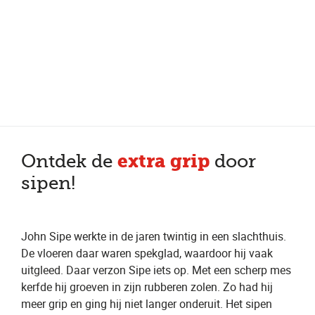
Meer dan 200 vestigingen in heel België en Nederland
Beoordeeld met een 4,7 op Trustpilot
Auto-onderhoud met fabrieksgarantie
extra grip
Ontdek de
door
sipen!
John Sipe werkte in de jaren twintig in een slachthuis.
De vloeren daar waren spekglad, waardoor hij vaak
uitgleed. Daar verzon Sipe iets op. Met een scherp mes
kerfde hij groeven in zijn rubberen zolen. Zo had hij
meer grip en ging hij niet langer onderuit. Het sipen