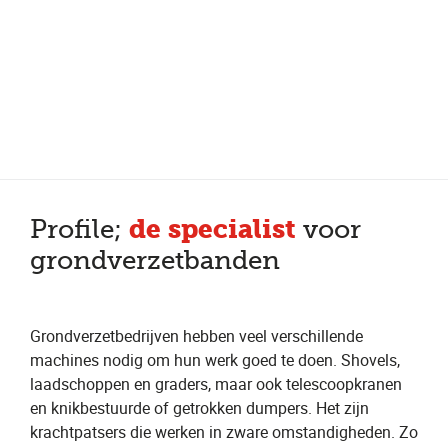
Meer dan 200 vestigingen in heel België en Nederland
Beoordeeld met een 4,7 op Trustpilot
Auto-onderhoud met fabrieksgarantie
de specialist
Profile;
voor
grondverzetbanden
Grondverzetbedrijven hebben veel verschillende
machines nodig om hun werk goed te doen. Shovels,
laadschoppen en graders, maar ook telescoopkranen
en knikbestuurde of getrokken dumpers. Het zijn
krachtpatsers die werken in zware omstandigheden. Zo