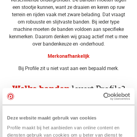
een stootje kunnen, want ze draaien en keren op ruw
terrein en rijden vaak met zware belading. Dat vraagt
om robuuste en slijtvaste banden. Bij ieder type
machine moeten de banden voldoen aan specifieke
kenmerken. Daarom denken wij graag actief met u mee
over bandenkeuze en -onderhoud.
Merkonafhankelijk
Bij Profile zit u niet vast aan een bepaald merk.
Welke banden
levert Profile?
Profile is niet gebonden aan bepaalde merken. Wij zijn
merkonafhankelijk en kennen de verschillende
Deze website maakt gebruik van cookies
bandenmerken met alle relevante specificaties. We
Profile maakt bij het aanbieden van online content en
volgen de ontwikkelingen van fabrikanten over de volle
diensten gebruik van cookies om u beter van dienst te