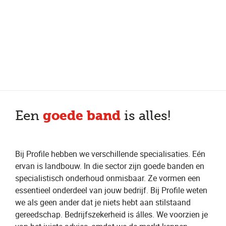
Meer dan 200 vestigingen in heel België en Nederland
Beoordeeld met een 4,7 op Trustpilot
Auto-onderhoud met fabrieksgarantie
goede band
Een
is alles!
Bij Profile hebben we verschillende specialisaties. Eén
ervan is landbouw. In die sector zijn goede banden en
specialistisch onderhoud onmisbaar. Ze vormen een
essentieel onderdeel van jouw bedrijf. Bij Profile weten
we als geen ander dat je niets hebt aan stilstaand
gereedschap. Bedrijfszekerheid is álles. We voorzien je