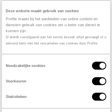
gewassen. Daarnaast verbruikt het landbouwvoertuig
onnodig veel brandstof. Een verkeerd uitgelijnd
Deze website maakt gebruik van cookies
landbouwvoertuig rijdt niet zoals het hoort. Banden
Profile maakt bij het aanbieden van online content en
slijten onregelmatig, zeker bij een harde ondergrond:
diensten gebruik van cookies om u beter van dienst te
dan gaat het nog veel sneller. Kortom: duur en
kunnen zijn.
onprettig.
U wo
rdt voorafgaand aan het eerste bezoek altijd gevraagd of u
Wij zijn gespecialiseerd in het uitlijnen
akkoord bent met het verzamelen van cookies door Profile.
landbouwmachines. Met hypermoderne apparatuur
analyseert een van onze experts uw situatie. Hij
Toestemmingsselectie
gebruikt de hartlijn van het landbouwvoertuig als
Noodzakelijke cookies
referentie. Met behulp van laserstralen bepaalt hij voor
elk wiel de ideale stand. Vervolgens stelt hij alle
banden perfect af.
Voorkeuren
Landbouwwagens krijgen meer te verduren dan andere
voertuigen. Daarom is het verstandig als je ook meer
Statistieken
tijd en aandacht besteedt aan de uitlijning. Eenmalig
een nieuw voertuig controleren is eigenlijk