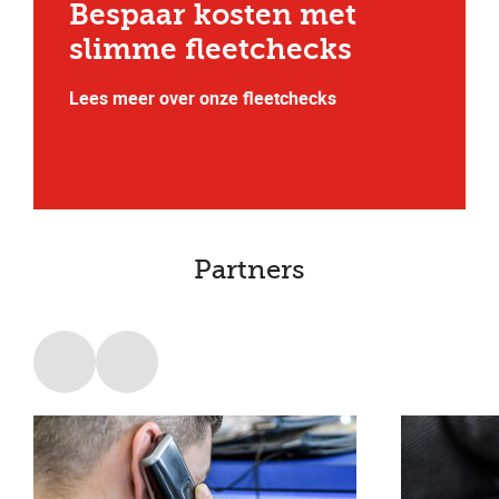
Bespaar kosten met
slimme fleetchecks
Lees meer over onze fleetchecks
Partners