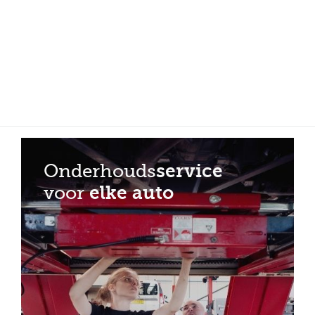
Meer dan 150 vestigingen in heel Nederland
Beoordeeld met een 4,7 op Trustpilot
Auto-onderhoud met fabrieksgarantie
Onderhouds
service
voor
elke auto