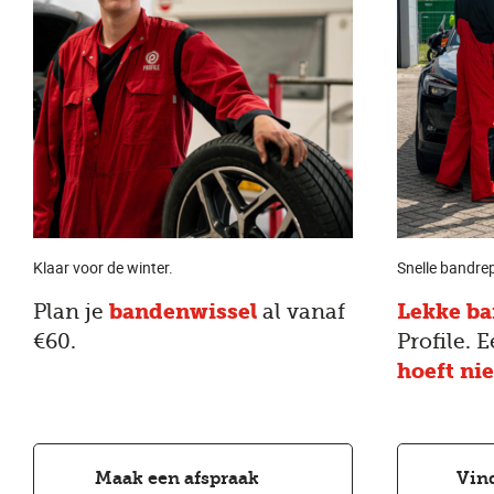
Klaar voor de winter.
Snelle bandre
Plan je
bandenwissel
al vanaf
Lekke b
€60.
Profile. 
hoeft nie
Maak een afspraak
Vind