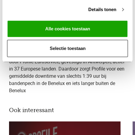
Over Profile Truck:
Details tonen
Als marktleider in bandenonderhoud, montage en -
service voor vrachtwagens in de Benelux, heeft Profile
Alle cookies toestaan
Truck 110 van de meer dan 225 Profile-vestigingen
geoptimaliseerd voor vrachtwagenservice. Met de
100% uptime-propositie zorgt Profile ervoor dat
Selectie toestaan
vrachtwagens minimale stilstand kennen, ondersteund
door Profile Euroservice, gevestigd in Antwerpen, actief
in 37 Europese landen. Daardoor zorgt Profile voor een
gemiddelde downtime van slechts 1:39 uur bij
bandenpech in de Benelux en iets langer buiten de
Benelux
Ook interessant