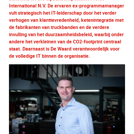
International N.V. De ervaren ex-programmamanager
vult strategisch het IT-leiderschap door het verder
verhogen van klanttevredenheid, ketenintegratie met
de fabrikanten van truckbanden en de verdere
invulling van het duurzaamheidsbeleid, waarbij onder
andere het verkleinen van de CO2-footprint centraal
staat. Daarnaast is De Waard verantwoordelijk voor
de volledige IT binnen de organisatie.