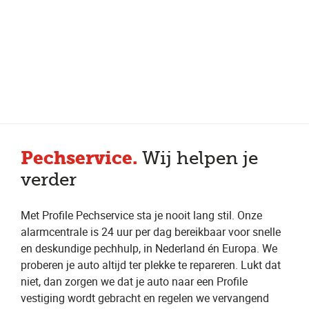
Meer dan 150 vestigingen in heel Nederland
Beoordeeld met een 4,7 op Trustpilot
Auto-onderhoud met fabrieksgarantie
Pechservice.
Wij helpen je
verder
Met Profile Pechservice sta je nooit lang stil. Onze
alarmcentrale is 24 uur per dag bereikbaar voor snelle
en deskundige pechhulp, in Nederland én Europa. We
proberen je auto altijd ter plekke te repareren. Lukt dat
niet, dan zorgen we dat je auto naar een Profile
vestiging wordt gebracht en regelen we vervangend