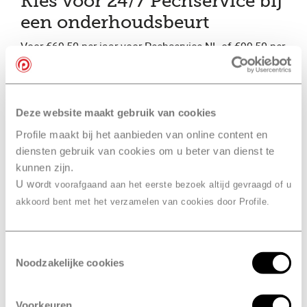
Kies voor 24/7 Pechservice bij
een onderhoudsbeurt
Voor €69,50 per jaar voor Pechservice NL of €99,50 per
jaar voor Pechservice NL+Europa.
Maak een afspraak
Deze website maakt gebruik van cookies
Profile maakt bij het aanbieden van online content en
diensten gebruik van cookies om u beter van dienst te
kunnen zijn.
U wo
rdt voorafgaand aan het eerste bezoek altijd gevraagd of u
akkoord bent met het verzamelen van cookies door Profile.
Profile vestigingen
die
Profile
Toestemmingsselectie
Pechservice
aanbieden
Noodzakelijke cookies
Profile Aalsmeer, ABO
Voorkeuren