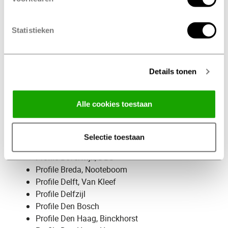
Profile Almere, Flevobanden
Profile Almere-Buiten, Flevobanden
Statistieken
Profile Amersfoort
Profile Amstelveen, Ultra Tyre
Profile Amsterdam, Amstel
Profile Amsterdam, Willems
Details tonen
Profile Apeldoorn, Heuver
Profile Arnhem, Koos van Elk
Alle cookies toestaan
Profile Assen, Banden en Autoservice
Profile Baarle-Nassau
Profile Barendrecht, Nooteboom
Selectie toestaan
Profile Bergen op Zoom, DBS
Profile Beverwijk, DBS
Profile Breda, Nooteboom
Profile Delft, Van Kleef
Profile Delfzijl
Profile Den Bosch
Profile Den Haag, Binckhorst