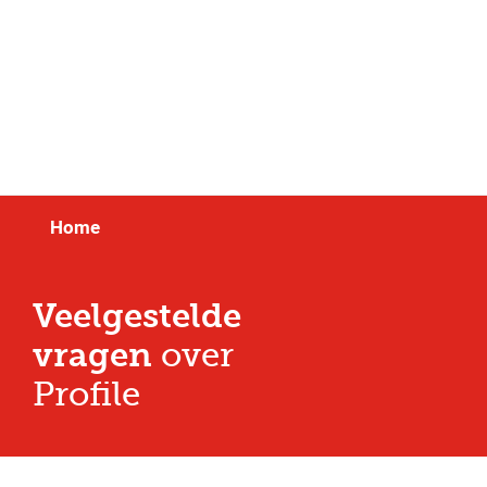
Meer dan 150 vestigingen in heel Nederland
Beoordeeld met een 4,7 op Trustpilot
Auto-onderhoud met fabrieksgarantie
Home
Veelgestelde
vragen
over
Profile