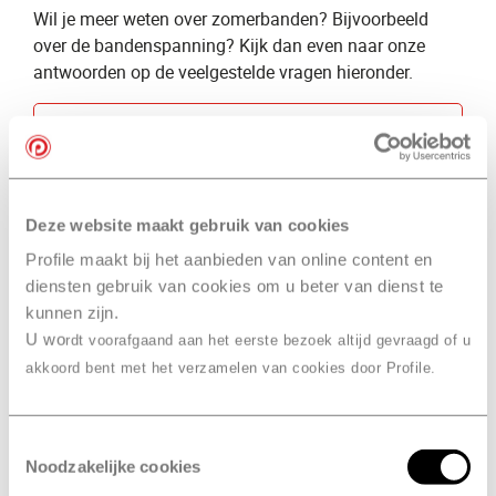
Wil je meer weten over zomerbanden? Bijvoorbeeld
over de bandenspanning? Kijk dan even naar onze
antwoorden op de veelgestelde vragen hieronder.
Bekijk alle vragen
Deze website maakt gebruik van cookies
Prijzen en garantie
Profile maakt bij het aanbieden van online content en
Wil je meer weten over de prijzen van onze service?
diensten gebruik van cookies om u beter van dienst te
Bijvoorbeeld of we verzendkosten rekenen bij het
kunnen zijn.
bestellen van banden in onze webshop? Kijk dan naar
U wo
rdt voorafgaand aan het eerste bezoek altijd gevraagd of u
onze antwoorden op de veelgestelde vragen.
akkoord bent met het verzamelen van cookies door Profile.
Bekijk alle vragen
Toestemmingsselectie
Noodzakelijke cookies