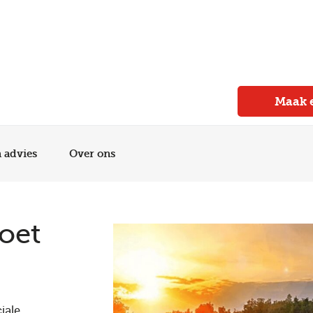
Meer dan 150 vestigingen in heel Nederland
Beoordeeld met een 4,7 op Trustpilot
Auto-onderhoud met fabrieksgarantie
Maak 
n advies
Over ons
oet
iale