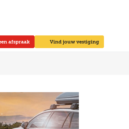
een afspraak
Vind jouw vestiging