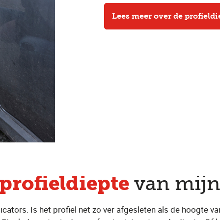
Lees meer over de profield
profieldiepte
van mij
dicators. Is het profiel net zo ver afgesleten als de hoogte