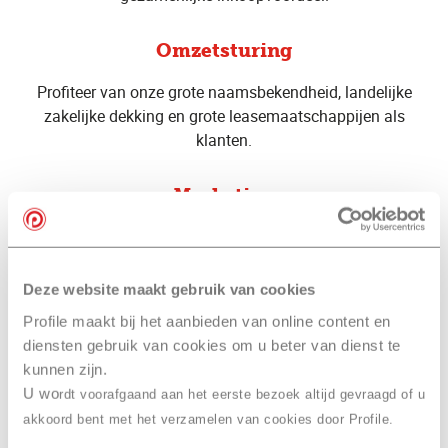
Omzetsturing
Profiteer van onze grote naamsbekendheid, landelijke
zakelijke dekking en grote leasemaatschappijen als
klanten.
Marketing
Profiteer van constante online leadgeneratie, sterke
lokale online aanwezigheid en slimme commerciële
acties betaald door Profile.
Deze website maakt gebruik van cookies
Profile maakt bij het aanbieden van online content en
diensten gebruik van cookies om u beter van dienst te
kunnen zijn.
U wo
rdt voorafgaand aan het eerste bezoek altijd gevraagd of u
Interesse
om Profile
akkoord bent met het verzamelen van cookies door Profile.