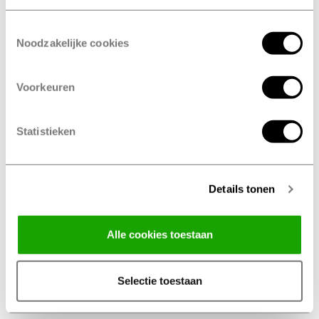
franchisenemer te worden?
Toestemmingsselectie
Neem contact op met Harm Nieboer via
Noodzakelijke cookies
Harm.Nieboer@profile.nl
of via het onderstaande
formulier.
Voorkeuren
Statistieken
Details tonen
Alle cookies toestaan
Selectie toestaan