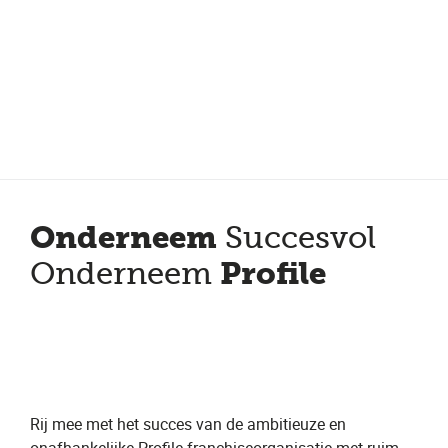
Meer dan 150 vestigingen in heel Nederland
Beoordeeld met een 4,7 op Trustpilot
Auto-onderhoud met fabrieksgarantie
Onderneem
Succesvol
Profile
Onderneem
Rij mee met het succes van de ambitieuze en