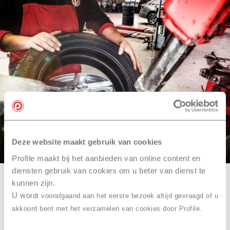
Deze website maakt gebruik van cookies
Profile maakt bij het aanbieden van online content en
diensten gebruik van cookies om u beter van dienst te
kunnen zijn.
De 3 voordelen
van
U wo
rdt voorafgaand aan het eerste bezoek altijd gevraagd of u
bandenmontage door
akkoord bent met het verzamelen van cookies door Profile.
Profile