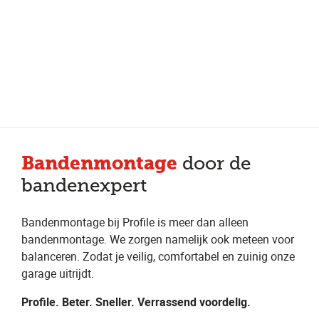
Meer dan 150 vestigingen in heel Nederland
Beoordeeld met een 4,7 op Trustpilot
Auto-onderhoud met fabrieksgarantie
Bandenmontage
door de
bandenexpert
Bandenmontage bij Profile is meer dan alleen
bandenmontage. We zorgen namelijk ook meteen voor
balanceren. Zodat je veilig, comfortabel en zuinig onze
garage uitrijdt.
Profile. Beter. Sneller. Verrassend voordelig.