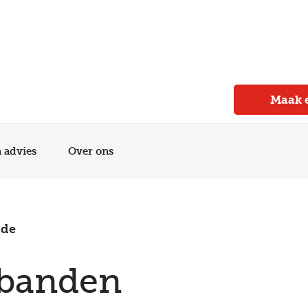
Meer dan 150 vestigingen in heel Nederland
Beoordeeld met een 4,7 op Trustpilot
Auto-onderhoud met fabrieksgarantie
Maak 
n advies
Over ons
nde
banden