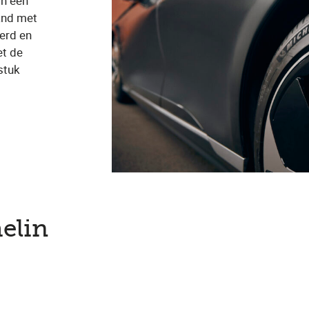
in een
and met
kerd en
et de
 stuk
elin