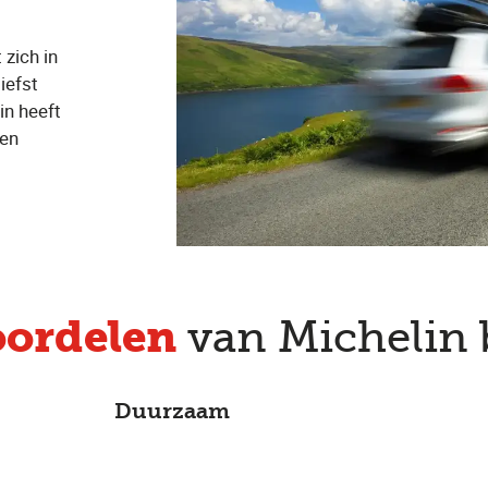
zich in
iefst
n heeft
den
oordelen
van Michelin
Duurzaam