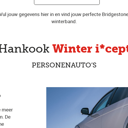
Vul jouw gegevens hier in en vind jouw perfecte Bridgeston
winterband.
Winter i*cep
Hankook
PERSONENAUTO’S
p
e meer
n. De
he