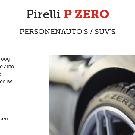
P ZERO
Pirelli
PERSONENAUTO'S / SUV'S
droog
e auto.
e
sneeuw
kken