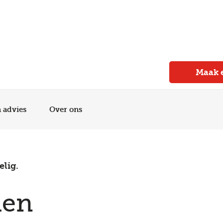
Meer dan 150 vestigingen in heel Nederland
Beoordeeld met een 4,7 op Trustpilot
Auto-onderhoud met fabrieksgarantie
Maak 
n advies
Over ons
elig.
den