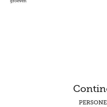
groeven
Contin
PERSONEN